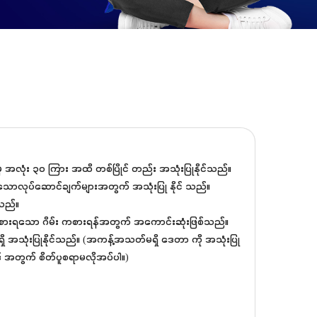
ှ အလုံး ၃၀ ကြား အထိ တစ်ပြိုင် တည်း အသုံးပြုနိုင်သည်။
့်သောလုပ်ဆောင်ချက်များအတွက် အသုံးပြု နိုင် သည်။
သည်။
ကစားရသော ဂိမ်း ကစားရန်အတွက် အကောင်းဆုံးဖြစ်သည်။
အသုံးပြုနိုင်သည်။ (အကန့်အသတ်မရှိ ဒေတာ ကို အသုံးပြု
လုဒ် အတွက် စိတ်ပူစရာမလိုအပ်ပါ။)