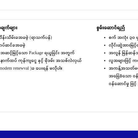
ျက်များ
စွမ်းဆောင်ရည်
ိန်းသိမ်းခအခမဲ့ (ရာသက်ပန်)
စက် အလုံး ၃၀ မှ
ပ်ဆင်ခအခမဲ့
လိုင်းဆွဲအားမြင
ိုအဆင့်မြင့်သော Package ရယူခြင်း အတွက်
အလွန် မြန်ဆန်
ောက်ထပ် ကုန်ကျငွေ နှင့် မိုဒမ်း အသစ်လဲလှယ်
လူအများဖြင့် 
modem renewval )ခ ပေးရန် မလိုပါ။
အကန့်အသတ်မရှိ 
အခြေခံသော ဝန်ဆေ
ဝန်ဆောင်မှု ဖြင