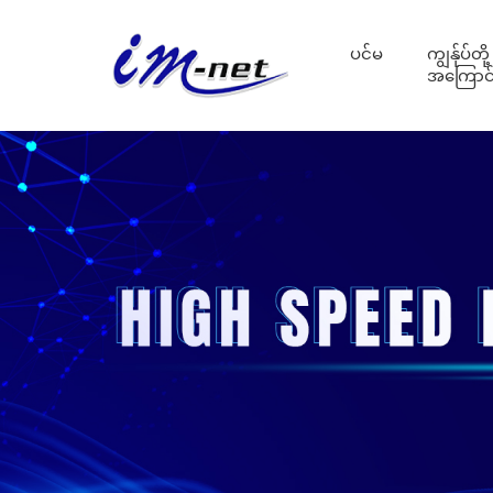
ပင်မ
ကျွန်ုပ်တို့
အကြောင်