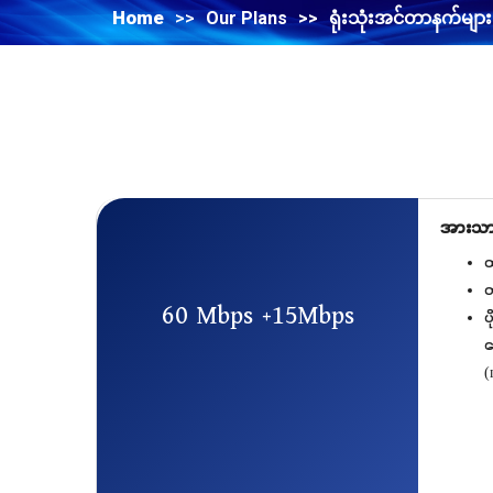
Home
>>
Our Plans
>>
ရုံးသုံးအင်တာနက်များ
အားသာခ
ထ
တ
60 Mbps +15Mbps
ပ
န
(