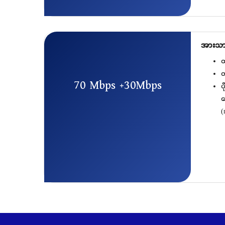
အားသာခ
ထ
တ
70 Mbps +30Mbps
ပ
န
(