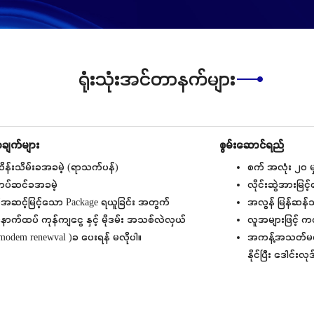
ရုံးသုံးအင်တာနက်များ
ျက်များ
စွမ်းဆောင်ရည်
ိန်းသိမ်းခအခမဲ့ (ရာသက်ပန်)
စက် အလုံး ၂၀ မ
ပ်ဆင်ခအခမဲ့
လိုင်းဆွဲအားမြင
ိုအဆင့်မြင့်သော Package ရယူခြင်း အတွက်
အလွန် မြန်ဆန်
ောက်ထပ် ကုန်ကျငွေ နှင့် မိုဒမ်း အသစ်လဲလှယ်
လူအများဖြင့် 
modem renewval )ခ ပေးရန် မလိုပါ။
အကန့်အသတ်မရှိ 
နိုင်ပြီး ဒေါင်း