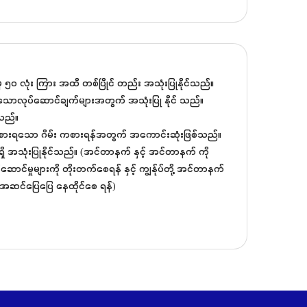
 ၅၀ လုံး ကြား အထိ တစ်ပြိုင် တည်း အသုံးပြုနိုင်သည်။
့်သောလုပ်ဆောင်ချက်များအတွက် အသုံးပြု နိုင် သည်။
သည်။
ကစားရသော ဂိမ်း ကစားရန်အတွက် အကောင်းဆုံးဖြစ်သည်။
အသုံးပြုနိုင်သည်။ (အင်တာနက် နှင့် အင်တာနက် ကို
ာင်မှုများကို တိုးတက်စေရန် နှင့် ကျွန်ုပ်တို့ အင်တာနက်
့် အဆင်ပြေပြေ နေထိုင်စေ ရန်)