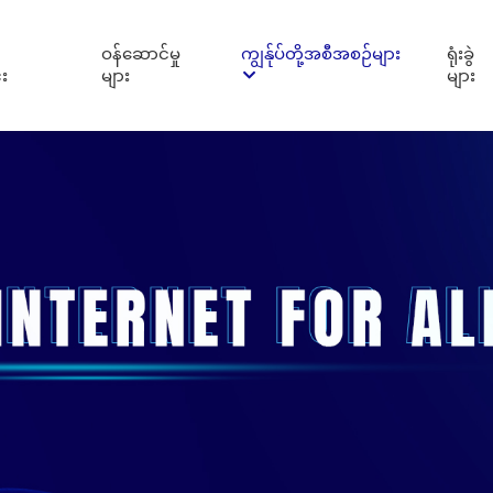
ဝန်ဆောင်မှု
ကျွန်ုပ်တို့အစီအစဉ်များ
ရုံးခွဲ
း
များ
များ