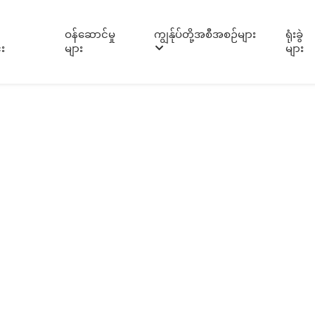
ဝန်ဆောင်မှု
ကျွန်ုပ်တို့အစီအစဉ်များ
ရုံးခွဲ
း
များ
များ