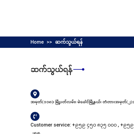
Home
>>
ဆက်သွယ်ရန်
ဆက်သွယ်ရန်
အမှတ်(၁၁၈)၊ မြို့ပတ်လမ်း၊ မဲခေါင်မြို့နယ်၊ တံတားအမှတ်(၂)
Customer service:
+၉၅၉ ၄၅၀ ၈၃၅ ၀၀၀
,
+၉၅၉
၂၅၅