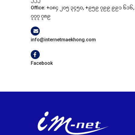
Office:
+၀၈၄ ၂၀၅ ၃၄၅၀
,
+၉၅၉ ၇၉၉ ၉၉၁ ၆၁၆
၇၇၇ ၇၈၉
info@internetmaekhong.com
Facebook