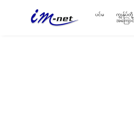
ပင်မ
ကျွန်ုပ်တို့
အကြောင်