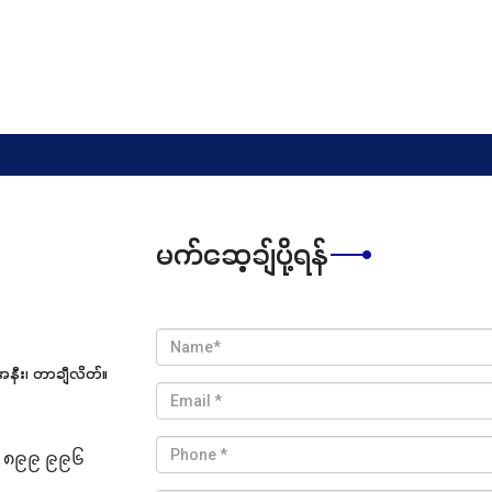
မက်ဆေ့ချ်ပို့ရန်
အနီး၊ တာချီလိတ်။
 ၈၉၉ ၉၉၆