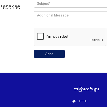
,
+၉၅၉ ၄၅၉
Send
အခြားလင့်များ
FTTH